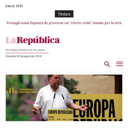
Edició 2935
TItulars
Portugal acusa Espanya de provocar un “efecte crida” massiu per la seva
“manca de regulació” migratòria
Els Països Catalans al teu abast
Dissabte, 08 de agost del 2026