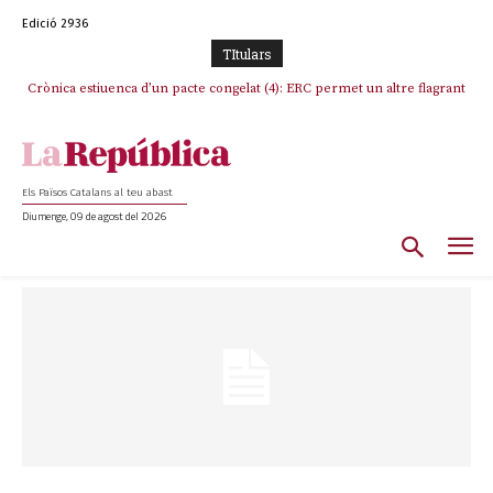
Edició 2936
TItulars
Crònica estiuenca d’un pacte congelat (4): ERC permet un altre flagrant
incompliment de l’acord, les seleccions catalanes un cop més
sacrificades
Els Països Catalans al teu abast
Diumenge, 09 de agost del 2026