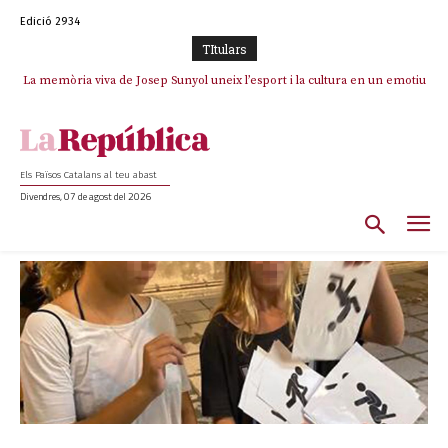
Edició 2934
TItulars
La memòria viva de Josep Sunyol uneix l’esport i la cultura en un emotiu
homenatge a Guadarrama pel seu 90è aniversari
Els Països Catalans al teu abast
Divendres, 07 de agost del 2026