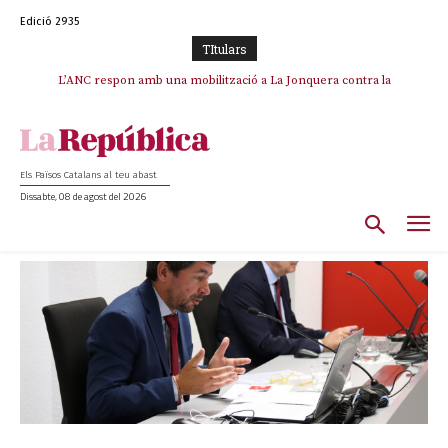
Edició 2935
TItulars
L’ANC respon amb una mobilització a La Jonquera contra la
catalanofòbia i els abusos de la Policia Nacional
Els Països Catalans al teu abast
Dissabte, 08 de agost del 2026