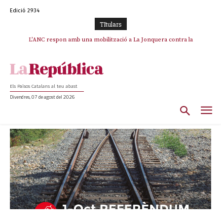
Edició 2934
TItulars
L’ANC respon amb una mobilització a La Jonquera contra la
catalanofòbia i els abusos de la Policia Nacional
Els Països Catalans al teu abast
Divendres, 07 de agost del 2026