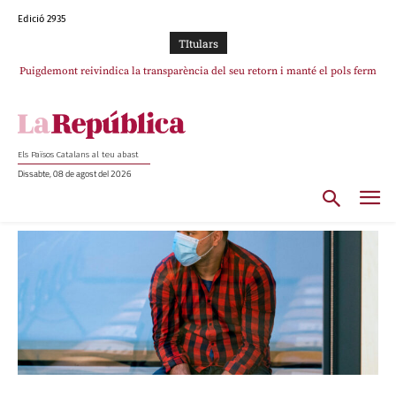
Edició 2935
TItulars
Puigdemont reivindica la transparència del seu retorn i manté el pols ferm
per la plena llibertat dels encausats
Els Països Catalans al teu abast
Dissabte, 08 de agost del 2026