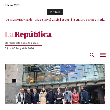
Edició 2933
TItulars
La memòria viva de Josep Sunyol uneix l’esport i la cultura en un emotiu
homenatge a Guadarrama pel seu 90è aniversari
Els Països Catalans al teu abast
Dijous, 06 de agost del 2026