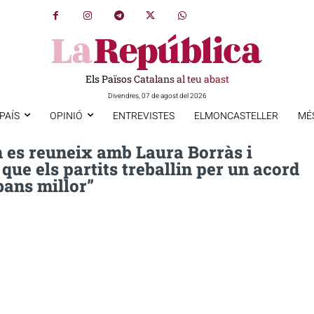
Els Països Catalans al teu abast
Divendres, 07 de agost del 2026
PAÍS
OPINIÓ
ENTREVISTES
ELMONCASTELLER
MÉ
es reuneix amb Laura Borràs i
ue els partits treballin per un acord
bans millor”