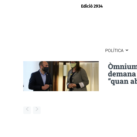
Edició 2934
POLÍTICA
Òmnium 
demana q
“quan a