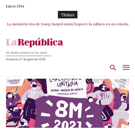
Edició 2934
TItulars
La memòria viva de Josep Sunyol uneix l’esport i la cultura en un emotiu
homenatge a Guadarrama pel seu 90è aniversari
Els Països Catalans al teu abast
Divendres, 07 de agost del 2026