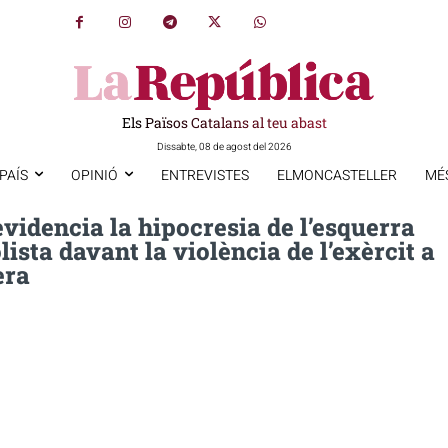
Els Països Catalans al teu abast
Dissabte, 08 de agost del 2026
PAÍS
OPINIÓ
ENTREVISTES
ELMONCASTELLER
MÉ
videncia la hipocresia de l’esquerra
ista davant la violència de l’exèrcit a
era