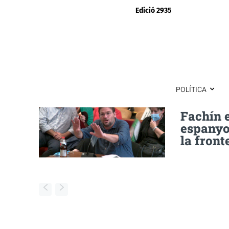
Edició 2935
POLÍTICA
Fachín e
espanyol
la front