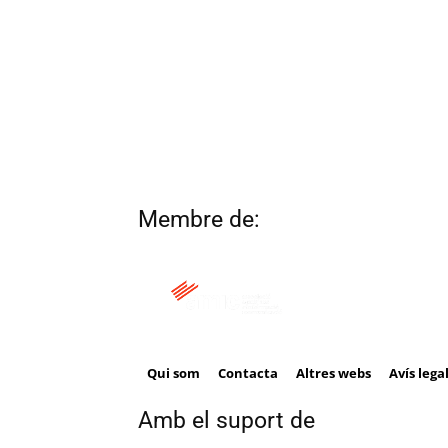
Membre de:
Qui som
Contacta
Altres webs
Avís lega
Amb el suport de