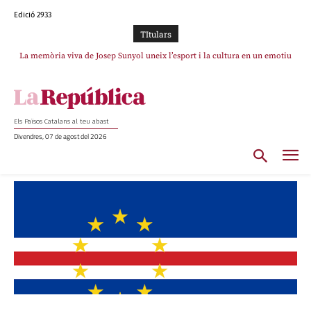
Edició 2933
TItulars
La memòria viva de Josep Sunyol uneix l’esport i la cultura en un emotiu
homenatge a Guadarrama pel seu 90è aniversari
Els Països Catalans al teu abast
Divendres, 07 de agost del 2026