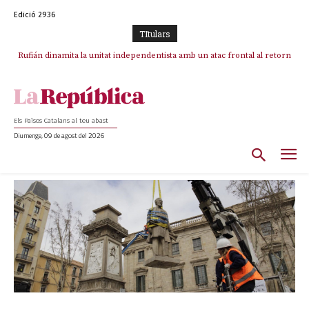
Edició 2936
TItulars
Rufián dinamita la unitat independentista amb un atac frontal al retorn
de Puigdemont
Els Països Catalans al teu abast
Diumenge, 09 de agost del 2026