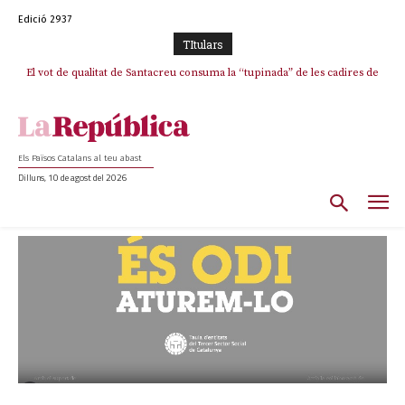
Edició 2937
TItulars
El vot de qualitat de Santacreu consuma la “tupinada” de les cadires de
plata
Els Països Catalans al teu abast
Dilluns, 10 de agost del 2026