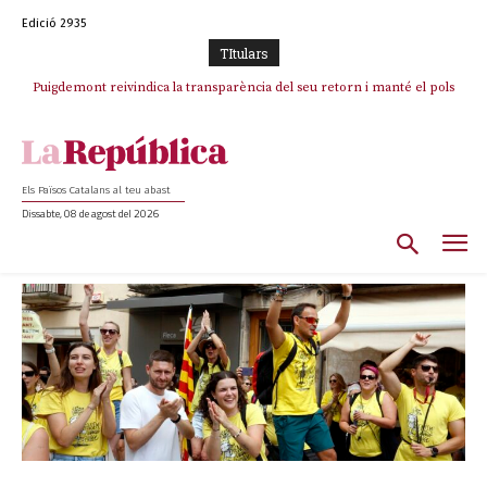
Edició 2935
TItulars
Puigdemont reivindica la transparència del seu retorn i manté el pols
ferm per la plena llibertat dels encausats
Els Països Catalans al teu abast
Dissabte, 08 de agost del 2026