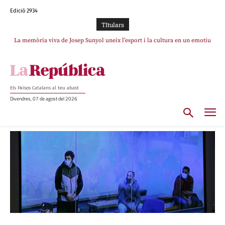
Edició 2934
TItulars
La memòria viva de Josep Sunyol uneix l’esport i la cultura en un emotiu
homenatge a Guadarrama pel seu 90è aniversari
Els Països Catalans al teu abast
Divendres, 07 de agost del 2026