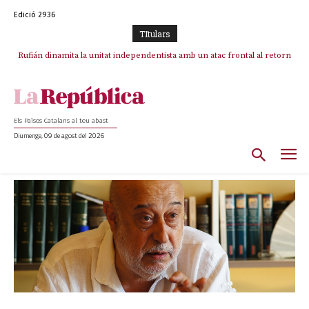
Edició 2936
TItulars
Rufián dinamita la unitat independentista amb un atac frontal al retorn
de Puigdemont
Els Països Catalans al teu abast
Diumenge, 09 de agost del 2026