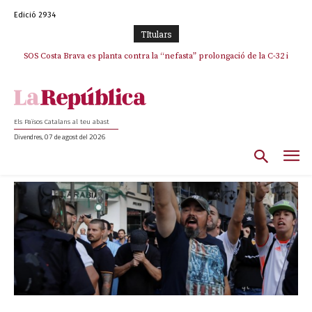
Edició 2934
TItulars
SOS Costa Brava es planta contra la “nefasta” prolongació de la C-32 i
n’exigeix la retirada immediata
Els Països Catalans al teu abast
Divendres, 07 de agost del 2026