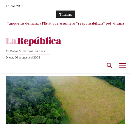
Edició 2933
TItulars
Junqueras demana a l’Estat que assumeixi “responsabilitats” pel “drama
humà” a Ceuta i avança que Catalunya haurà de continuar acollint
menors
Els Països Catalans al teu abast
Dijous, 06 de agost del 2026