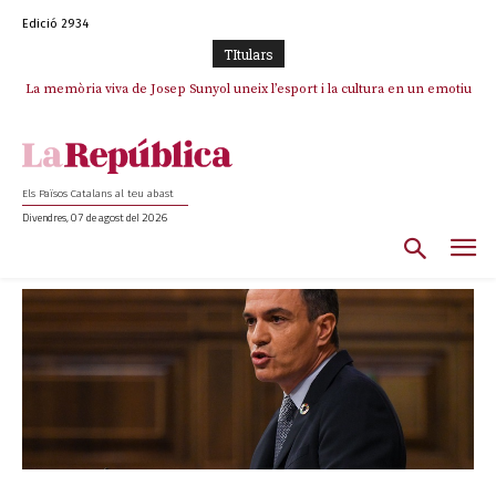
Edició 2934
TItulars
La memòria viva de Josep Sunyol uneix l’esport i la cultura en un emotiu
homenatge a Guadarrama pel seu 90è aniversari
Els Països Catalans al teu abast
Divendres, 07 de agost del 2026