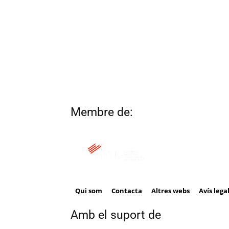
Membre de:
Qui som
Contacta
Altres webs
Avís lega
Amb el suport de