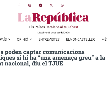
Els Països Catalans al teu abast
Dissabte, 08 de agost del 2026
PAÍS
OPINIÓ
ENTREVISTES
ELMONCASTELLER
MÉ
ats poden captar comunicacions
iques si hi ha “una amenaça greu” a la
t nacional, diu el TJUE