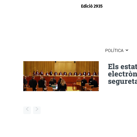
Edició 2935
POLÍTICA
Els est
electròn
segureta