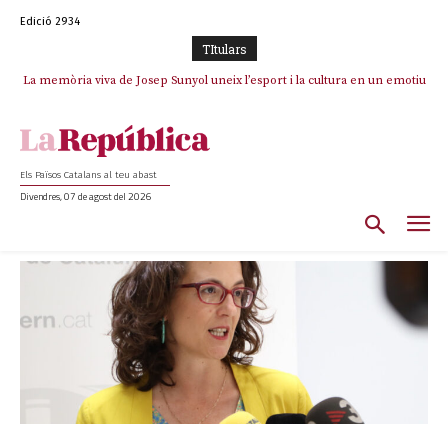
Edició 2934
TItulars
La memòria viva de Josep Sunyol uneix l’esport i la cultura en un emotiu
homenatge a Guadarrama pel seu 90è aniversari
Els Països Catalans al teu abast
Divendres, 07 de agost del 2026