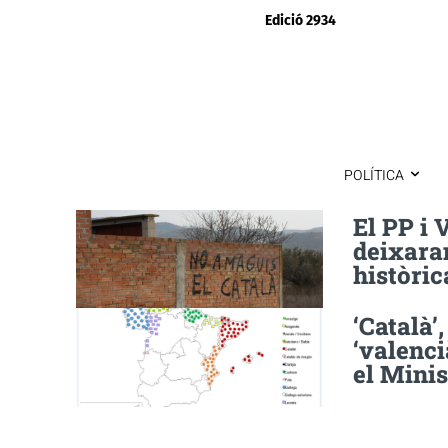
Edició 2934
POLÍTICA
El PP i 
deixara
històric
‘Català’,
‘valenci
el Minis