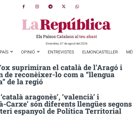
Els Països Catalans al teu abast
Divendres, 07 de agost del 2026
PAÍS
OPINIÓ
ENTREVISTES
ELMONCASTELLER
MÉ
Vox suprimiran el català de l’Aragó i
n de reconèixer-lo com a “llengua
a” de la regió
 ‘català aragonès’, ‘valencià’ i
à-Carxe’ són diferents llengües segons
teri espanyol de Política Territorial