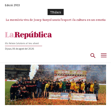
Edició 2933
TItulars
La memòria viva de Josep Sunyol uneix l’esport i la cultura en un emotiu
homenatge a Guadarrama pel seu 90è aniversari
Els Països Catalans al teu abast
Dijous, 06 de agost del 2026