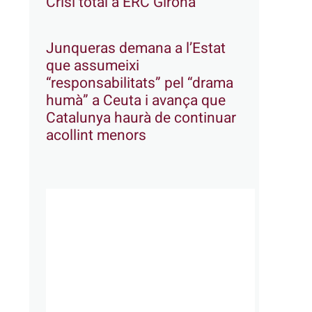
Crisi total a ERC Girona
Junqueras demana a l’Estat
que assumeixi
“responsabilitats” pel “drama
humà” a Ceuta i avança que
Catalunya haurà de continuar
acollint menors