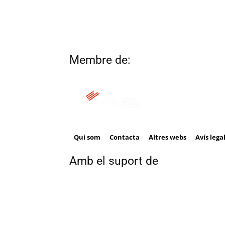
Membre de:
Qui som
Contacta
Altres webs
Avís lega
Amb el suport de