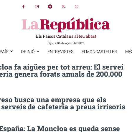
Els Països Catalans al teu abast
Dijous, 06 de agost del 2026
PAÍS
OPINIÓ
ENTREVISTES
ELMONCASTELLER
MÉ
oa fa aigües per tot arreu: El servei
eria genera forats anuals de 200.000
reso busca una empresa que els
 serveis de cafeteria a preus irrisoris
spaña: La Moncloa es queda sense