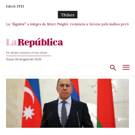
Edició 2933
TItulars
La “dignitat” a mitges de Marc Puigtió: renuncia a Girona pels àudios però
s’aferra als càrrecs remunerats de Sant Julià i el Consell Comarcal
Els Països Catalans al teu abast
Dijous, 06 de agost del 2026