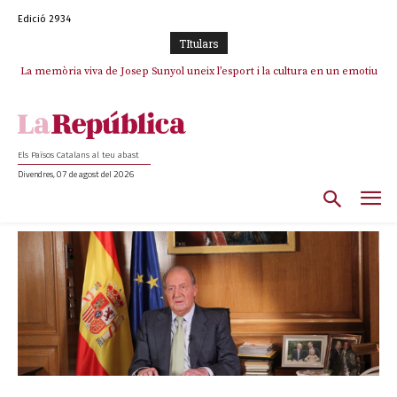
Edició 2934
TItulars
La memòria viva de Josep Sunyol uneix l’esport i la cultura en un emotiu
homenatge a Guadarrama pel seu 90è aniversari
Els Països Catalans al teu abast
Divendres, 07 de agost del 2026