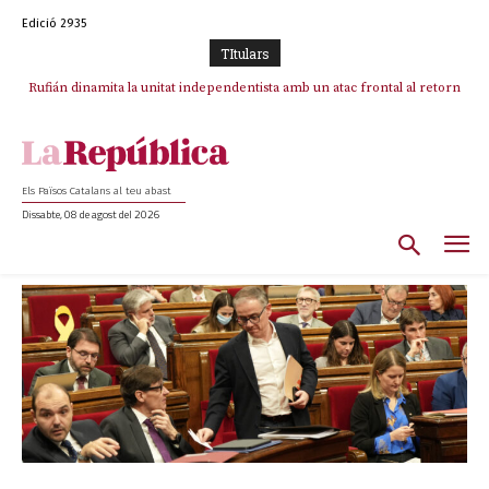
Edició 2935
TItulars
Rufián dinamita la unitat independentista amb un atac frontal al retorn
de Puigdemont
Els Països Catalans al teu abast
Dissabte, 08 de agost del 2026