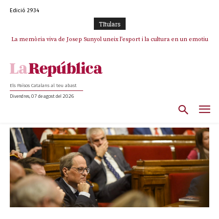
Edició 2934
TItulars
La memòria viva de Josep Sunyol uneix l’esport i la cultura en un emotiu
homenatge a Guadarrama pel seu 90è aniversari
Els Països Catalans al teu abast
Divendres, 07 de agost del 2026