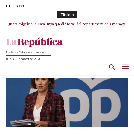
Edició 2933
TItulars
Junts exigeix que Catalunya quedi “fora” del repartiment dels menors
migrants de Ceuta
Els Països Catalans al teu abast
Dijous, 06 de agost del 2026