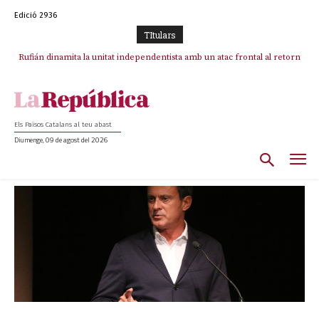
Edició 2936
TItulars
Rufián dinamita la unitat independentista amb un atac frontal al retorn
de Puigdemont
Els Països Catalans al teu abast
Diumenge, 09 de agost del 2026