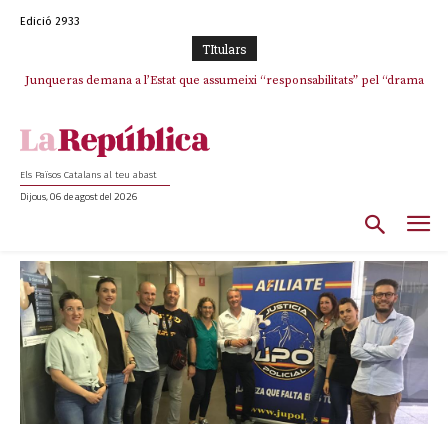
Edició 2933
TItulars
Junqueras demana a l’Estat que assumeixi “responsabilitats” pel “drama
humà” a Ceuta i avança que Catalunya haurà de continuar acollint
menors
Els Països Catalans al teu abast
Dijous, 06 de agost del 2026