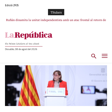
Edició 2935
TItulars
Rufián dinamita la unitat independentista amb un atac frontal al retorn de
Puigdemont
Els Països Catalans al teu abast
Dissabte, 08 de agost del 2026