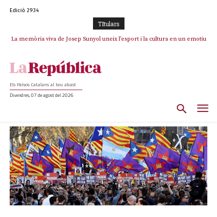
Edició 2934
TItulars
La memòria viva de Josep Sunyol uneix l’esport i la cultura en un emotiu
homenatge a Guadarrama pel seu 90è aniversari
Els Països Catalans al teu abast
Divendres, 07 de agost del 2026