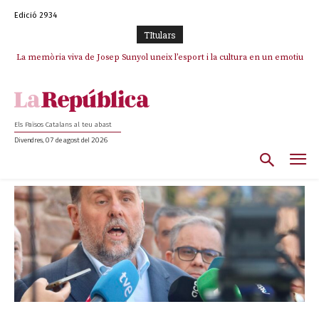
Edició 2934
TItulars
La memòria viva de Josep Sunyol uneix l’esport i la cultura en un emotiu
homenatge a Guadarrama pel seu 90è aniversari
Els Països Catalans al teu abast
Divendres, 07 de agost del 2026