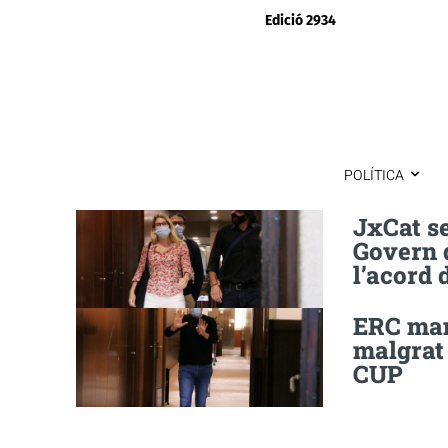
Edició 2934
POLÍTICA
JxCat s
Govern d
l’acord
ERC mant
malgrat
CUP