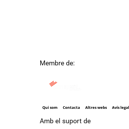
Membre de:
Qui som
Contacta
Altres webs
Avís lega
Amb el suport de