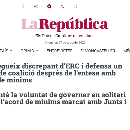
Els Països Catalans al teu abast
Divendres, 07 de agost del 2026
PAÍS
OPINIÓ
ENTREVISTES
ELMONCASTELLER
MÉ
egueix discrepant d’ERC i defensa un
e coalició després de l’entesa amb
 de mínims
é la voluntat de governar en solitari
 l’acord de mínims marcat amb Junts i