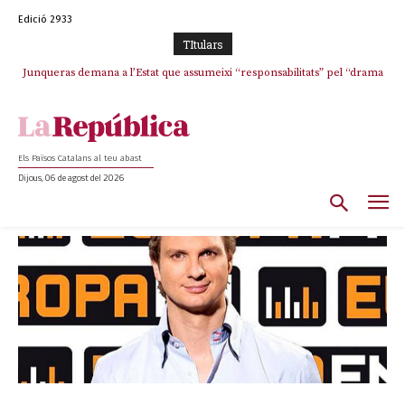
Edició 2933
TItulars
Junqueras demana a l’Estat que assumeixi “responsabilitats” pel “drama
humà” a Ceuta i avança que Catalunya haurà de continuar acollint
menors
Els Països Catalans al teu abast
Dijous, 06 de agost del 2026