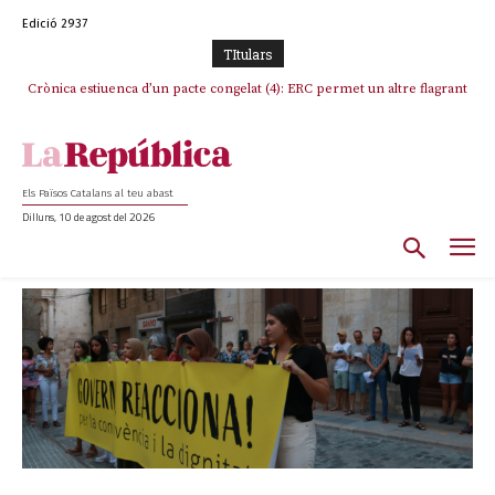
Edició 2937
TItulars
Crònica estiuenca d’un pacte congelat (4): ERC permet un altre flagrant
incompliment de l’acord, les seleccions catalanes un cop més
sacrificades
Els Països Catalans al teu abast
Dilluns, 10 de agost del 2026