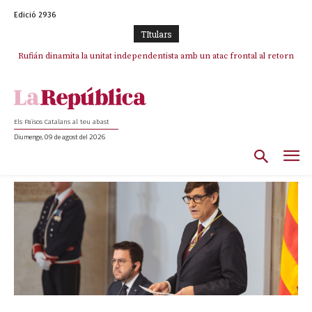
Edició 2936
TItulars
Rufián dinamita la unitat independentista amb un atac frontal al retorn
de Puigdemont
Els Països Catalans al teu abast
Diumenge, 09 de agost del 2026