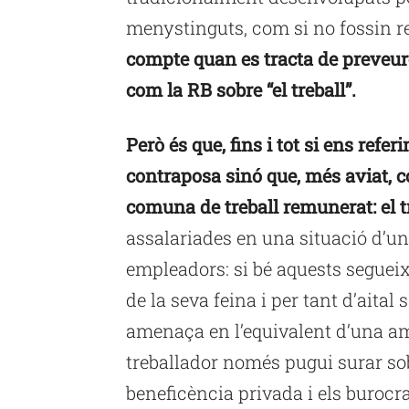
menystinguts, com si no fossin re
compte quan es tracta de preveu
com la RB sobre “el treball”.
Però és que, fins i tot si ens refer
contraposa sinó que, més aviat, c
comuna de treball remunerat: el tr
assalariades en una situació d’un
empleadors: si bé aquests seguei
de la seva feina i per tant d’aital
amenaça en l’equivalent d’una am
treballador només pugui surar sobr
beneficència privada i els burocr