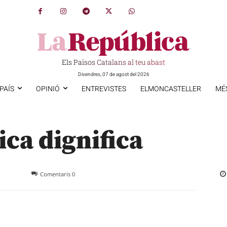
Els Països Catalans al teu abast
Divendres, 07 de agost del 2026
PAÍS
OPINIÓ
ENTREVISTES
ELMONCASTELLER
MÉ
ca dignifica
Comentaris
0