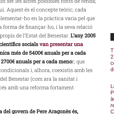
 ser les altres possibles fonts de renda;
i. Aquest és el concepte teòric; cada
ementar-ho en la pràctica varia pel que
la forma de finançar-ho, i la seva relació
 propis de l’Estat del Benestar.
L’any 2005
ientífics socials
van presentar una
T
ica més de 5400€ anuals per a cada
2
e 2700€ anuals per a cada meno
r; que
c
d
ondicionals i, alhora, coexistís amb les
el Benestar (com ara la sanitat i
L
ancés amb una reforma fortament
P
à
r
a del govern de Pere Aragonès és,
C