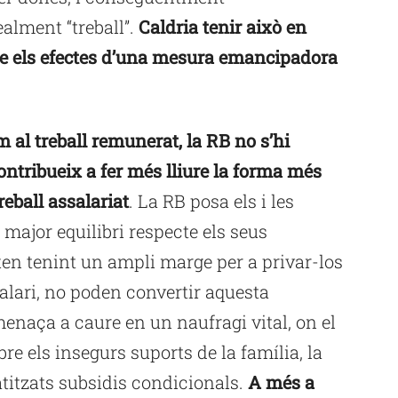
alment “treball”.
Caldria tenir això en
re els efectes d’una mesura emancipadora
im al treball remunerat, la RB no s’hi
ontribueix a fer més lliure la forma més
eball assalariat
. La RB posa els i les
 major equilibri respecte els seus
xen tenint un ampli marge per a privar-los
 salari, no poden convertir aquesta
enaça a caure en un naufragi vital, on el
e els insegurs suports de la família, la
atitzats subsidis condicionals.
A més a