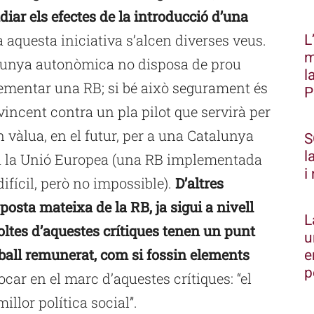
diar els efectes de la introducció d’una
L
 aquesta iniciativa s’alcen diverses veus.
m
lunya autonòmica no disposa de prou
l
ementar una RB; si bé això segurament és
P
incent contra un pla pilot que servirà per
vàlua, en el futur, per a una Catalunya
S
l
r a la Unió Europea (una RB implementada
i
difícil, però no impossible).
D’altres
posta mateixa de la RB, ja sigui a nivell
L
oltes d’aquestes crítiques tenen un punt
u
e
ball remunerat, com si fossin elements
p
car en el marc d’aquestes crítiques: “el
 millor política social”.