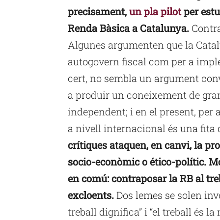
precisament,
un pla pilot
per estu
Renda Bàsica a Catalunya.
Contra
Algunes argumenten que la Cata
autogovern fiscal com per a impl
cert, no sembla un argument conv
a produir un coneixement de gran 
independent; i en el present, pe
a nivell internacional és una fita 
crítiques ataquen, en canvi, la pro
socio-econòmic o ético-polític. M
en comú: contraposar la RB al tre
excloents.
Dos lemes se solen invo
treball dignifica” i “el treball és la