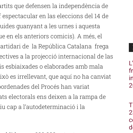
partits que defensen la independència de
espectacular en las eleccions del 14 de
guides guanyant a les urnes i aquesta
 en els anteriors comicis). A més, el
rtidari de la República Catalana frega
ctives a la projecció internacional de las
L
s esbiaixades o elaborades amb mala
f
ixò es irrellevant, que aquí no ha canviat
i
2
coordenades del Procés han variat
ts electorals ens deixen a la rampa de
T
iu cap a l’autodeterminació i la
2
c
d