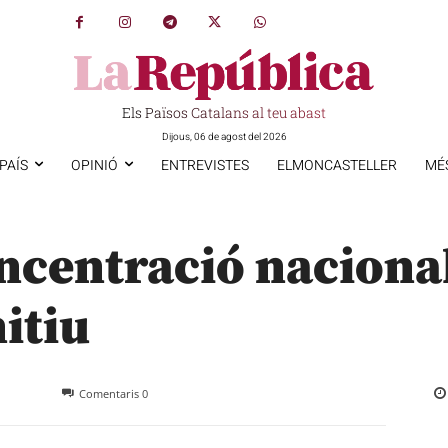
Els Països Catalans al teu abast
Dijous, 06 de agost del 2026
PAÍS
OPINIÓ
ENTREVISTES
ELMONCASTELLER
MÉ
ncentració nacional
nitiu
Comentaris
0