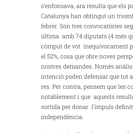
s’enfonsava, ara resulta que els 
Catalunya han obtingut un triomf 
febrer. Són tres convocatòries se
última amb 74 diputats (4 més que
còmput de vot inequívocament pa
el 52%, cosa que obre noves perspe
nostres demandes. Només anàlisi
intenció poden defensar que tot a
res. Per contra, pensem que les 
notablement i que aquests resulta
sortida per donar l’impuls definit
independència.