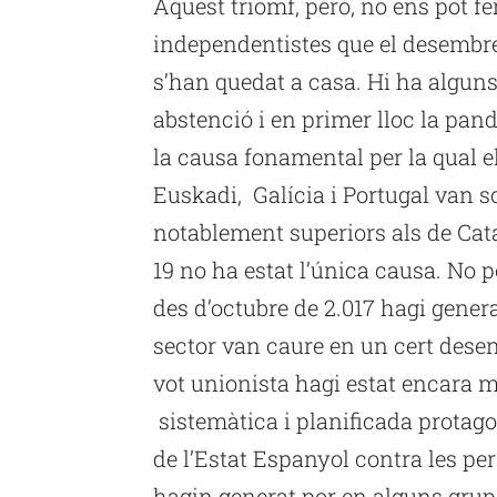
Aquest triomf, però, no ens pot fe
independentistes que el desembre
s’han quedat a casa. Hi ha algun
abstenció i en primer lloc la pan
la causa fonamental per la qual e
Euskadi, Galícia i Portugal van s
notablement superiors als de Cata
19 no ha estat l’única causa. No p
des d’octubre de 2.017 hagi gene
sector van caure en un cert desen
vot unionista hagi estat encara m
sistemàtica i planificada protago
de l’Estat Espanyol contra les pe
hagin generat por en alguns grups