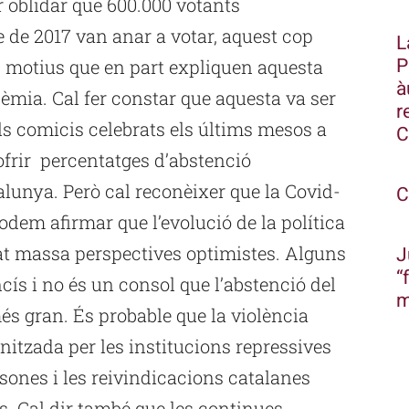
r oblidar que 600.000 votants
 de 2017 van anar a votar, aquest cop
L
P
s motius que en part expliquen aquesta
à
dèmia. Cal fer constar que aquesta va ser
r
ls comicis celebrats els últims mesos a
C
ofrir percentatges d’abstenció
lunya. Però cal reconèixer que la Covid-
C
odem afirmar que l’evolució de la política
rat massa perspectives optimistes. Alguns
J
“
cís i no és un consol que l’abstenció del
m
és gran. És probable que la violència
nitzada per les institucions repressives
rsones i les reivindicacions catalanes
. Cal dir també que les continues