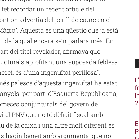
et recordar un recent article del
ont on advertia del perill de caure en el
àgic”. Aquesta es una qüestió que ja està
i de la qual encara se’n parlarà més. En
rt del títol revelador, afirmava que
ructurals aprofitant una suposada feblesa
et, és d’una ingenuïtat perillosa”.
L
és palesos d’aquesta ingenuïtat ha estat
f
panyols per part d’Esquerra Republicana,
i
2
omeses conjunturals del govern de
i el PNV que no té dèficit fiscal amb
E
u de la caixa i una altre molt diferent és
P
 els hagin beneït amb arguments que no