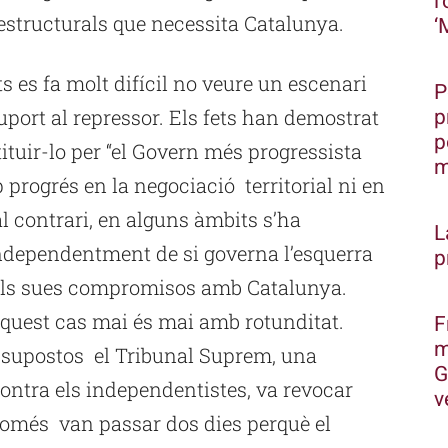
l
estructurals que necessita Catalunya.
‘
s es fa molt difícil no veure un escenari
P
p
uport al repressor. Els fets han demostrat
p
tituir-lo per “el Govern més progressista
m
p progrés en la negociació territorial ni en
al contrari, en alguns àmbits s’ha
L
independentment de si governa l’esquerra
p
 els sues compromisos amb Catalunya.
aquest cas mai és mai amb rotunditat.
F
m
ssupostos el Tribunal Suprem, una
G
ontra els independentistes, va revocar
v
 només van passar dos dies perquè el