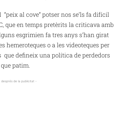
“peix al cove” potser nos se’ls fa difícil
C, que en temps pretèrits la criticava amb
guns esgrimien fa tres anys s’han girat
es hemeroteques o a les videoteques per
s que defineix una política de perdedors
a que patim.
 després de la publicitat -