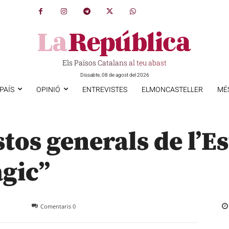
Els Països Catalans al teu abast
Dissabte, 08 de agost del 2026
PAÍS
OPINIÓ
ENTREVISTES
ELMONCASTELLER
MÉ
os generals de l’Est
gic”
Comentaris
0