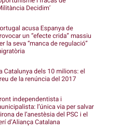
’oportunisme i fracàs de
Militància Decidim’
ortugal acusa Espanya de
rovocar un “efecte crida” massiu
er la seva “manca de regulació”
igratòria
a Catalunya dels 10 milions: el
reu de la renúncia del 2017
ront independentista i
unicipalista: l’única via per salvar
irona de l’anestèsia del PSC i el
erí d’Aliança Catalana