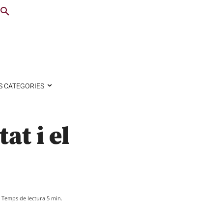
S CATEGORIES
at i el
Temps de lectura
5
min.