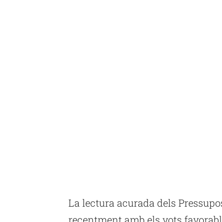
La lectura acurada dels Pressupo
recentment amb els vots favorabl