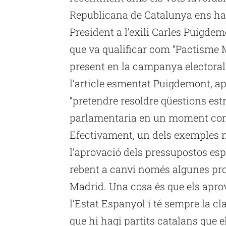
Republicana de Catalunya ens ha f
President a l’exili Carles Puigdem
que va qualificar com “Pactisme M
present en la campanya electoral 
l’article esmentat Puigdemont, apa
“pretendre resoldre qüestions est
parlamentaria en un moment concr
Efectivament, un dels exemples m
l’aprovació dels pressupostos es
rebent a canvi només algunes pr
Madrid. Una cosa és que els aprov
l’Estat Espanyol i té sempre la cla
que hi hagi partits catalans que