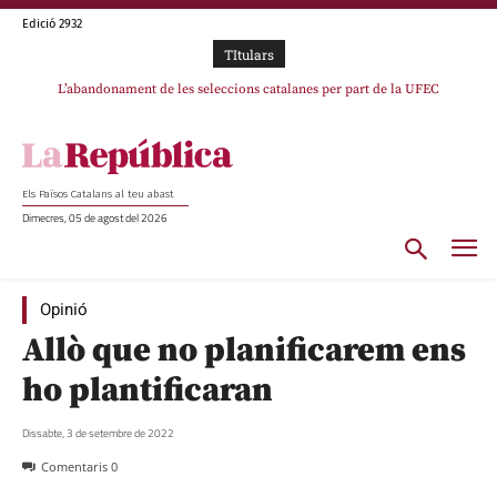
Edició 2932
TItulars
TV3 perd el lideratge després de 23 mesos: Una deriva sense continguts i en
L’abandonament de les seleccions catalanes per part de la UFEC
clau espanyola deixa el canal a mans de TVE
espanyolitza l’esport del país
Els Països Catalans al teu abast
Dimecres, 05 de agost del 2026
Opinió
Allò que no planificarem ens
ho plantificaran
Dissabte, 3 de setembre de 2022
Comentaris
0