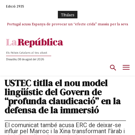
Edició 2935
TItulars
Portugal acusa Espanya de provocar un “efecte crida” massiu per la seva
“manca de regulació” migratòria
Els Països Catalans al teu abast
Dissabte, 08 de agost del 2026
USTEC titlla el nou model
lingüístic del Govern de
“profunda claudicació” en la
defensa de la immersió
El comunicat també acusa ERC de deixar-se
influir pel Marroc i la Xina transformant l'àrab i