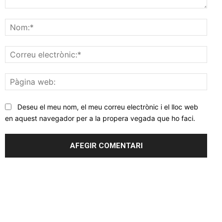
Comentar
Nom
Corr
elec
Pàgi
web
Deseu el meu nom, el meu correu electrònic i el lloc web
en aquest navegador per a la propera vegada que ho faci.