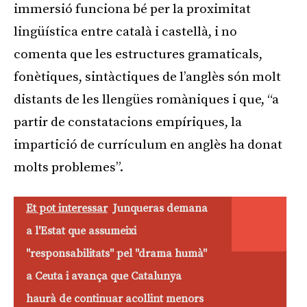
immersió funciona bé per la proximitat
lingüística entre català i castellà, i no
comenta que les estructures gramaticals,
fonètiques, sintàctiques de l’anglès són molt
distants de les llengües romàniques i que, “a
partir de constatacions empíriques, la
impartició de currículum en anglès ha donat
molts problemes”.
Et pot interessar
Junqueras demana
a l'Estat que assumeixi
"responsabilitats" pel "drama humà"
a Ceuta i avança que Catalunya
haurà de continuar acollint menors