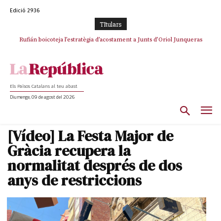
Edició 2936
TItulars
Rufián boicoteja l’estratègia d’acostament a Junts d’Oriol Junqueras
Rufián dinamita la unitat independentista amb un atac frontal al retorn
de Puigdemont
Els Països Catalans al teu abast
Diumenge, 09 de agost del 2026
[Vídeo] La Festa Major de
Gràcia recupera la
normalitat després de dos
anys de restriccions