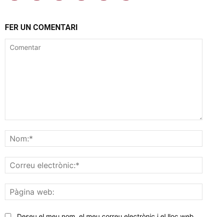
FER UN COMENTARI
Comentar
Nom
Corr
elec
Pàgi
web
Deseu el meu nom, el meu correu electrònic i el lloc web