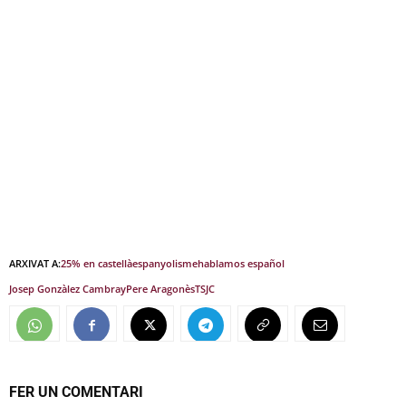
ARXIVAT A:
25% en castellà
espanyolisme
hablamos español
Josep Gonzàlez Cambray
Pere Aragonès
TSJC
FER UN COMENTARI