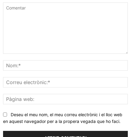
Comentar
Nom
Corr
elec
Pàgi
web
Deseu el meu nom, el meu correu electrònic i el lloc web
en aquest navegador per a la propera vegada que ho faci.