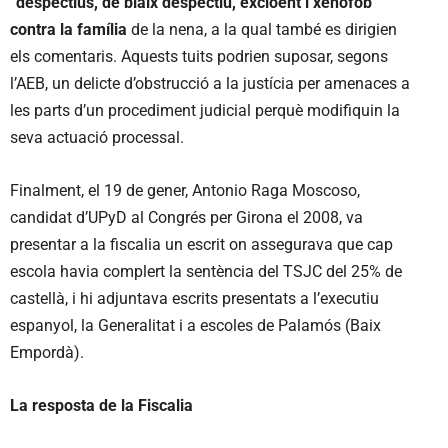
“despectius, de biaix despectiu, excloent i xenòfob”
contra la família
de la nena, a la qual també es dirigien
els comentaris. Aquests tuits podrien suposar, segons
l’AEB, un delicte d’obstrucció a la justícia per amenaces a
les parts d’un procediment judicial perquè modifiquin la
seva actuació processal.
Finalment, el 19 de gener, Antonio Raga Moscoso,
candidat d’UPyD al Congrés per Girona el 2008, va
presentar a la fiscalia un escrit on assegurava que cap
escola havia complert la sentència del TSJC del 25% de
castellà, i hi adjuntava escrits presentats a l’executiu
espanyol, la Generalitat i a escoles de Palamós (Baix
Empordà).
La resposta de la Fiscalia