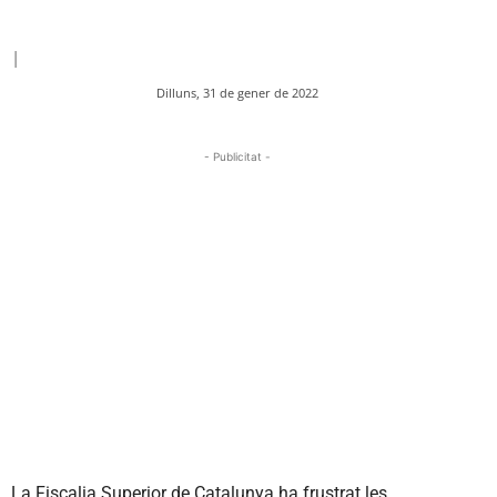
|
Dilluns, 31 de gener de 2022
- Publicitat -
La Fiscalia Superior de Catalunya ha frustrat les