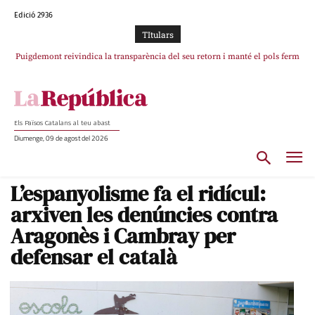
Edició 2936
TItulars
Puigdemont reivindica la transparència del seu retorn i manté el pols ferm
per la plena llibertat dels encausats
Els Països Catalans al teu abast
Diumenge, 09 de agost del 2026
L’espanyolisme fa el ridícul:
arxiven les denúncies contra
Aragonès i Cambray per
defensar el català