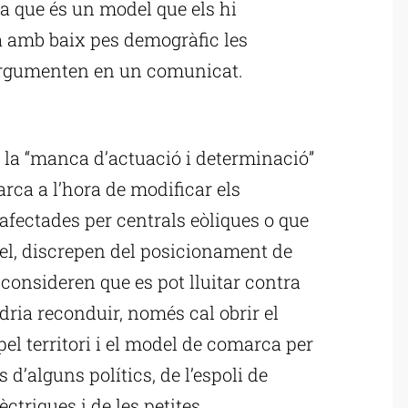
 ja que és un model que els hi
 amb baix pes demogràfic les
 argumenten en un comunicat.
ublicitat
n la “manca d’actuació i determinació”
rca a l’hora de modificar els
fectades per centrals eòliques o que
lel, discrepen del posicionament de
i consideren que es pot lluitar contra
odria reconduir, només cal obrir el
pel territori i el model de comarca per
d’alguns polítics, de l’espoli de
ctriques i de les petites