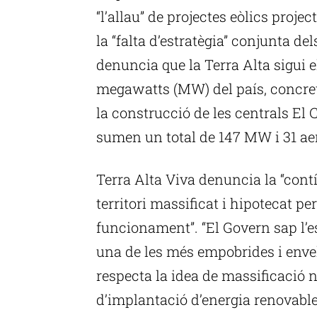
“l’allau” de projectes eòlics proje
la “falta d’estratègia” conjunta de
denuncia que la Terra Alta sigui e
megawatts (MW) del país, concre
la construcció de les centrals El C
sumen un total de 147 MW i 31 aer
Terra Alta Viva denuncia la “cont
territori massificat i hipotecat p
funcionament”. “El Govern sap l’e
una de les més empobrides i enve
respecta la idea de massificació n
d’implantació d’energia renovable