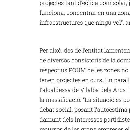
projectes tant d’eòlica com solar,
funciona, concentrar en una zona
infraestructures que ningú vol”,
P
Per això, des de l’entitat lamente
de diversos consistoris de la coma
respectius POUM de les zones no a
tenen projectes en curs. En paral·
l’alcaldessa de Vilalba dels Arcs 
la massificació. “La situació es p
debat social, posant l’autoestima 
damunt dels interessos partidistes 
recursos de les grans empreses elè