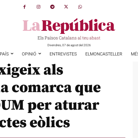
Els Països Catalans al teu abast
Divendres, 07 de agost del 2026
PAÍS
OPINIÓ
ENTREVISTES
ELMONCASTELLER
MÉ
xigeix als
la comarca que
OUM per aturar
ctes eòlics