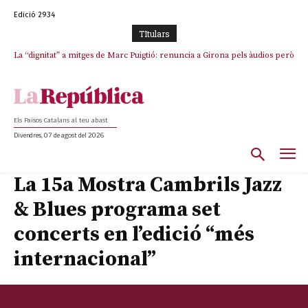
Edició 2934
TItulars
La “dignitat” a mitges de Marc Puigtió: renuncia a Girona pels àudios però
s’aferra als càrrecs remunerats de Sant Julià i el Consell Comarcal
Els Països Catalans al teu abast
Divendres, 07 de agost del 2026
La 15a Mostra Cambrils Jazz
& Blues programa set
concerts en l’edició “més
internacional”