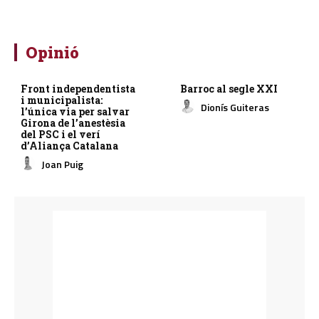
Opinió
Front independentista
Barroc al segle XXI
i municipalista:
Dionís Guiteras
l’única via per salvar
Girona de l’anestèsia
del PSC i el verí
d’Aliança Catalana
Joan Puig