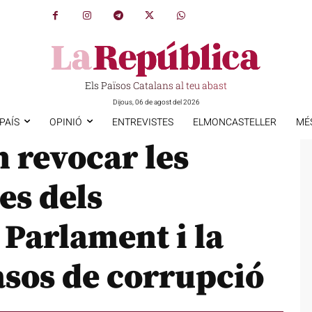
Els Països Catalans al teu abast
Dijous, 06 de agost del 2026
PAÍS
OPINIÓ
ENTREVISTES
ELMONCASTELLER
MÉ
 revocar les
es dels
 Parlament i la
asos de corrupció