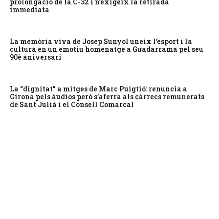
prolongació de la C-32 i n’exigeix la retirada
immediata
La memòria viva de Josep Sunyol uneix l’esport i la
cultura en un emotiu homenatge a Guadarrama pel seu
90è aniversari
La “dignitat” a mitges de Marc Puigtió: renuncia a
Girona pels àudios però s’aferra als càrrecs remunerats
de Sant Julià i el Consell Comarcal