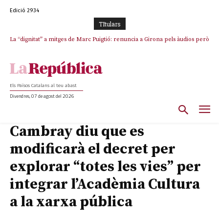
Edició 2934
TItulars
La “dignitat” a mitges de Marc Puigtió: renuncia a Girona pels àudios però
s’aferra als càrrecs remunerats de Sant Julià i el Consell Comarcal
Els Països Catalans al teu abast
Divendres, 07 de agost del 2026
Cambray diu que es
modificarà el decret per
explorar “totes les vies” per
integrar l’Acadèmia Cultura
a la xarxa pública